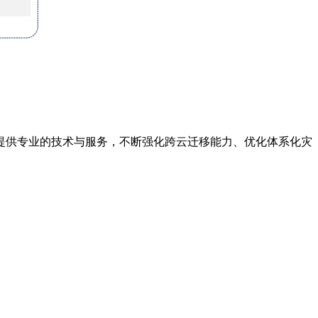
提供专业的技术与服务，不断强化跨云迁移能力、优化体系化灾