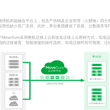
物理机和超融合平台上，包含产供销及企业管理（人财物）四大
用也缺少原厂支持。此外，茅台集团建设了容器、云数据库等Pa
MoveSure采用整机迁移上云和改造迁移上云两种方式，实
期的迁移速度、智能便捷的操作流程，实现迁移时间可预测、迁