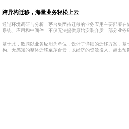
跨异构迁移，海量业务轻松上云
通过环境调研与分析，茅台集团待迁移的业务应用主要部署在
系统、应用和中间件，不仅无法提供原始安装介质，部分业务应
基于此，数腾以业务应用为单位，设计了详细的迁移方案，基于
构、无感知的整体迁移至茅台云，以经济的资源投入、超出预