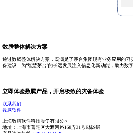
数腾整体解决方案
通过数腾整体解决方案，既满足了茅台集团现有业务应用的容
备建设，为“智慧茅台”的长远发展注入信息化新动能，助力数
立即体验数腾产品，开启极致的灾备体验
联系我们
数腾软件
上海数腾软件科技股份有限公司
地址：上海市普陀区大渡河路168弄31号E栋9层