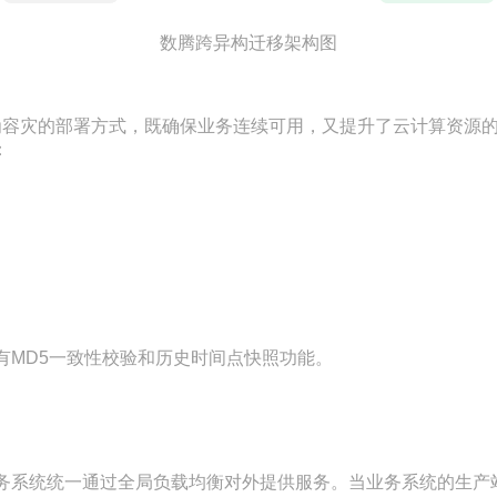
数腾跨异构迁移架构图
互为容灾的部署方式，既确保业务连续可用，又提升了云计算资源
：
时具有MD5一致性校验和历史时间点快照功能。
业务系统统一通过全局负载均衡对外提供服务。当业务系统的生产