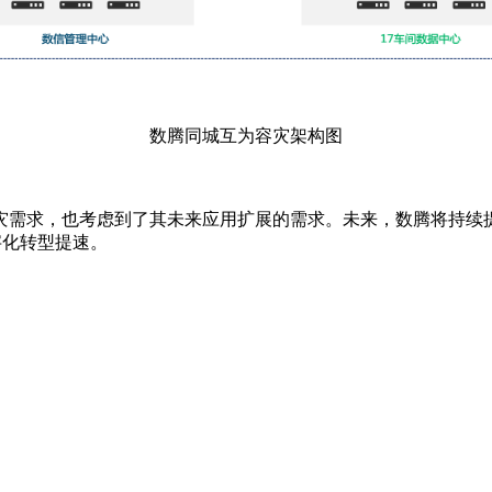
数腾同城互为容灾架构图
灾需求，也考虑到了其未来应用扩展的需求。未来，数腾将持续
字化转型提速。